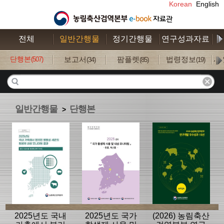
Korean
English
전체
일반간행물
정기간행물
연구성과자료
수
단행본
보고서
팜플렛
법령정보
사
(507)
(34)
(85)
(19)
일반간행물
단행본
>
2025년도 국내
2025년도 국가
(2026) 농림축산