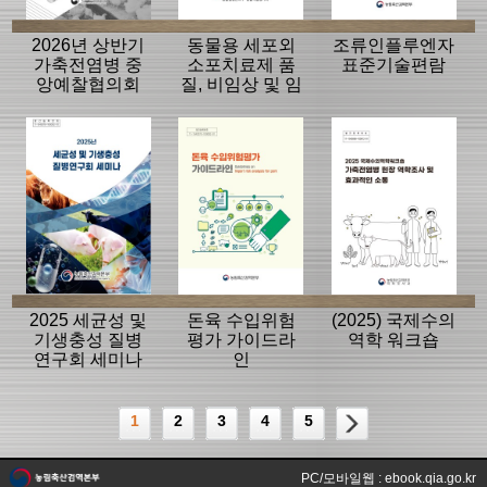
2026년 상반기
동물용 세포외
조류인플루엔자
가축전염병 중
소포치료제 품
표준기술편람
앙예찰협의회
질, 비임상 및 임
자료
상평가 가이드
라인
2025 세균성 및
돈육 수입위험
(2025) 국제수의
기생충성 질병
평가 가이드라
역학 워크숍
연구회 세미나
인
1
2
3
4
5
PC/모바일웹 : ebook.qia.go.kr