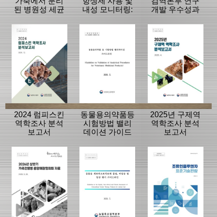
가축에서 분리
항생제 사용 및
검역본부 연구
된 병원성 세균
내성 모니터링:
개발 우수성과
의 항생제 내성
동물, 축산물
15선
모니터링 결과
2024 럼피스킨
동물용의약품등
2025년 구제역
역학조사 분석
시험방법 밸리
역학조사 분석
보고서
데이션 가이드
보고서
라인