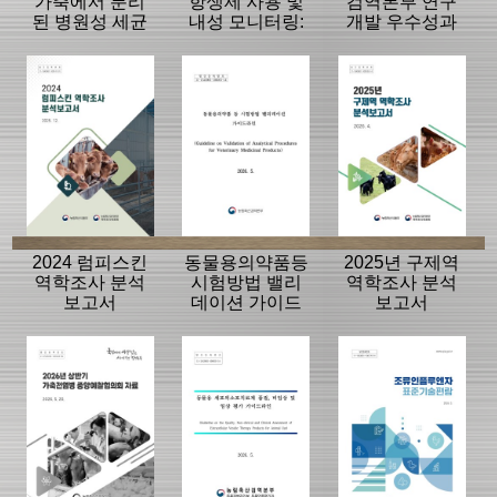
가축에서 분리
항생제 사용 및
검역본부 연구
된 병원성 세균
내성 모니터링:
개발 우수성과
의 항생제 내성
동물, 축산물
15선
모니터링 결과
2024 럼피스킨
동물용의약품등
2025년 구제역
역학조사 분석
시험방법 밸리
역학조사 분석
보고서
데이션 가이드
보고서
라인