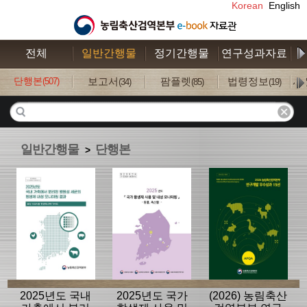
Korean
English
전체
일반간행물
정기간행물
연구성과자료
수
단행본
보고서
팜플렛
법령정보
사
(507)
(34)
(85)
(19)
일반간행물
단행본
>
2025년도 국내
2025년도 국가
(2026) 농림축산