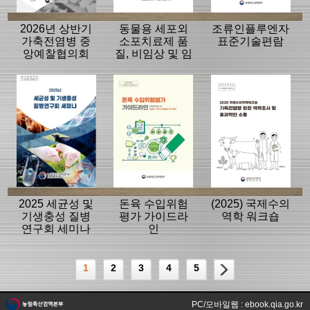
2026년 상반기
동물용 세포외
조류인플루엔자
가축전염병 중
소포치료제 품
표준기술편람
앙예찰협의회
질, 비임상 및 임
자료
상평가 가이드
라인
2025 세균성 및
돈육 수입위험
(2025) 국제수의
기생충성 질병
평가 가이드라
역학 워크숍
연구회 세미나
인
1
2
3
4
5
PC/모바일웹 : ebook.qia.go.kr