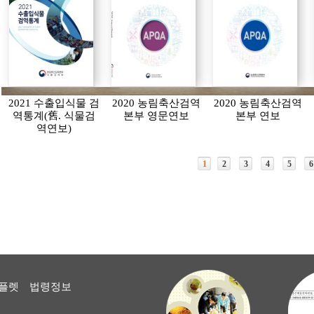
2021 수출입식물 검
2020 농림축산검역
2020 농림축산검역
역통계(舊. 식물검
본부 영문연보
본부 연보
역연보)
1
2
3
4
5
6
플렛
법령정보