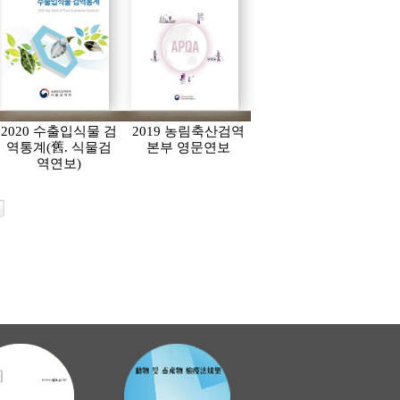
2020 수출입식물 검
2019 농림축산검역
역통계(舊. 식물검
본부 영문연보
역연보)