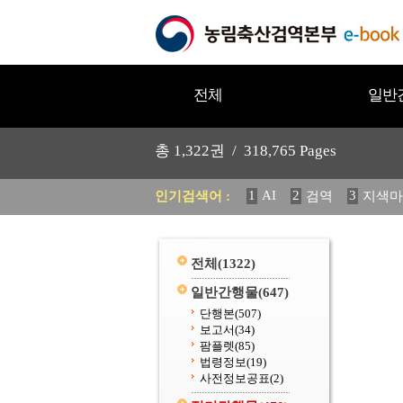
전체
일반
총
1,322
권 /
318,765
Pages
1
AI
2
3
인기검색어 :
검역
지색마
11
2025
12
중독성 식물
20
수의과학검역원
전체
(1322)
일반간행물
(647)
단행본
(507)
보고서
(34)
팜플렛
(85)
법령정보
(19)
사전정보공표
(2)