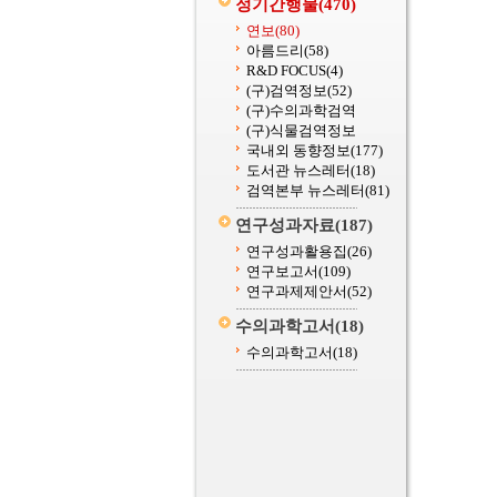
정기간행물
(470)
연보
(80)
아름드리
(58)
R&D FOCUS
(4)
(구)검역정보
(52)
(구)수의과학검역
(구)식물검역정보
국내외 동향정보
(177)
도서관 뉴스레터
(18)
검역본부 뉴스레터
(81)
연구성과자료
(187)
연구성과활용집
(26)
연구보고서
(109)
연구과제제안서
(52)
수의과학고서
(18)
수의과학고서
(18)