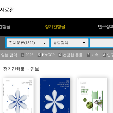
간행물
정기간행물
연구성
전체분류(1322)
통합검색
4
2026
5
HACCP
6
7
8
 일본 검역
건강한 동물
가축
연
13
14
15
16
17
 도감
媛 異
(2013년도) 식
구제역
관리
정기간행물
연보
>