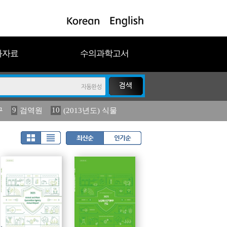
과자료
수의과학고서
9
10
구
검역원
(2013년도) 식물
18
2023
19
연보
농림수산