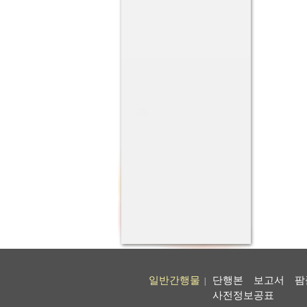
일반간행물
단행본
보고서
팜
|
사전정보공표