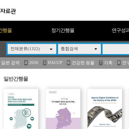
간행물
정기간행물
연구성
전체분류(1322)
통합검색
4
2026
5
HACCP
6
7
8
 일본 검역
건강한 동물
가축
연
14
15
16
17
18
2
媛 異
(2013년도) 식
구제역
관리
연보
일반간행물