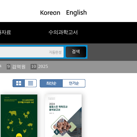
과자료
수의과학고서
9
10
2025
구
검역원
11
(2013년도) 식물
023
19
농림수산