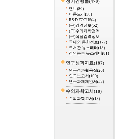
정기간행물
(470)
연보
(80)
아름드리
(58)
R&D FOCUS
(4)
(구)검역정보
(52)
(구)수의과학검역
(구)식물검역정보
국내외 동향정보
(177)
도서관 뉴스레터
(18)
검역본부 뉴스레터
(81)
연구성과자료
(187)
연구성과활용집
(26)
연구보고서
(109)
연구과제제안서
(52)
수의과학고서
(18)
수의과학고서
(18)