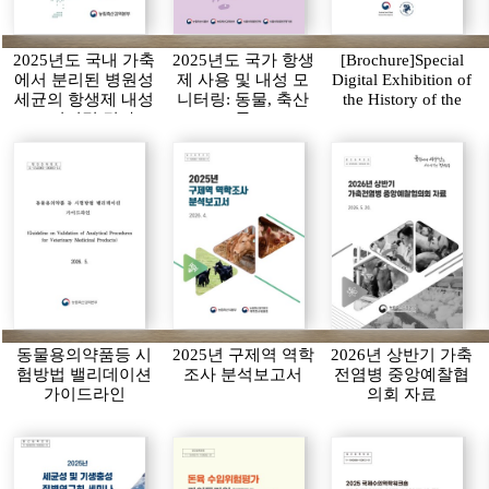
2025년도 국내 가축
2025년도 국가 항생
[Brochure]Special
에서 분리된 병원성
제 사용 및 내성 모
Digital Exhibition of
세균의 항생제 내성
니터링: 동물, 축산
the History of the
모니터링 결과
물
APQA
동물용의약품등 시
2025년 구제역 역학
2026년 상반기 가축
험방법 밸리데이션
조사 분석보고서
전염병 중앙예찰협
가이드라인
의회 자료