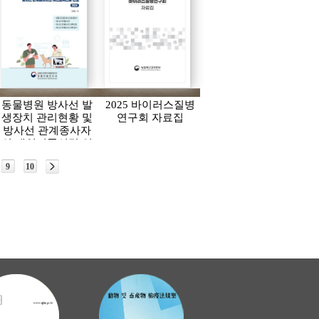
동물병원 방사선 발
2025 바이러스질병
생장치 관리현황 및
연구회 자료집
방사선 관계종사자
의 개인피폭선량 연
보(2024)
9
10