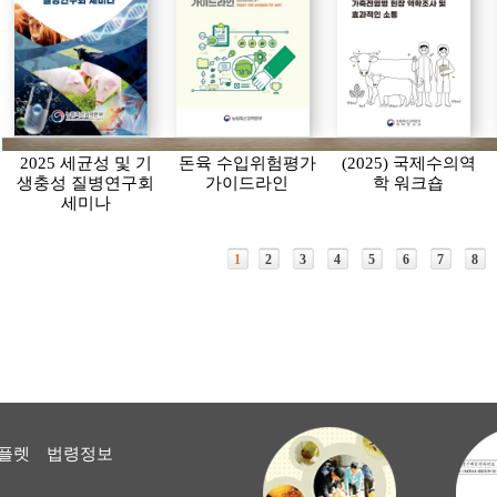
2025 세균성 및 기
돈육 수입위험평가
(2025) 국제수의역
생충성 질병연구회
가이드라인
학 워크숍
세미나
1
2
3
4
5
6
7
8
플렛
법령정보