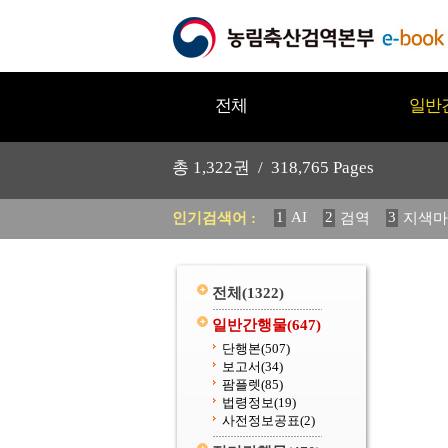
전체
일반
총
1,322
권 /
318,765
Pages
1
AI
2
3
인기검색어 :
검역
지색마
12
13
중독성 식물 도감
20
수의과학검역원
전체
(1322)
일반간행물
(647)
단행본
(507)
보고서
(34)
팜플렛
(85)
법령정보
(19)
사전정보공표
(2)