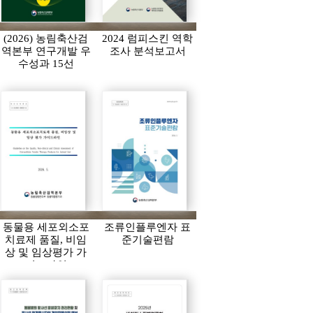
(2026) 농림축산검
2024 럼피스킨 역학
역본부 연구개발 우
조사 분석보고서
수성과 15선
동물용 세포외소포
조류인플루엔자 표
치료제 품질, 비임
준기술편람
상 및 임상평가 가
이드라인