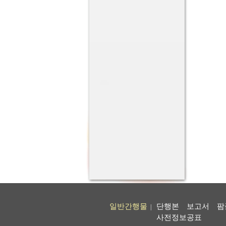
일반간행물
단행본
보고서
팜
|
사전정보공표