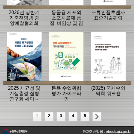
2026년 상반기
동물용 세포외
조류인플루엔자
가축전염병 중
소포치료제 품
표준기술편람
앙예찰협의회
질, 비임상 및 임
자료
상평가 가이드
라인
2025 세균성 및
돈육 수입위험
(2025) 국제수의
기생충성 질병
평가 가이드라
역학 워크숍
연구회 세미나
인
1
2
3
4
5
PC/모바일웹 : ebook.qia.go.kr