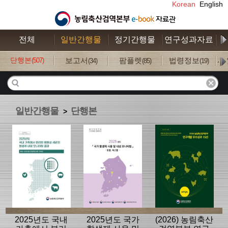
Korean
English
전체
일반간행물
정기간행물
연구성과자료
수
단행본
보고서
팜플렛
법령정보
사
(507)
(34)
(85)
(19)
일반간행물
단행본
>
2025년도 국내
2025년도 국가
(2026) 농림축산