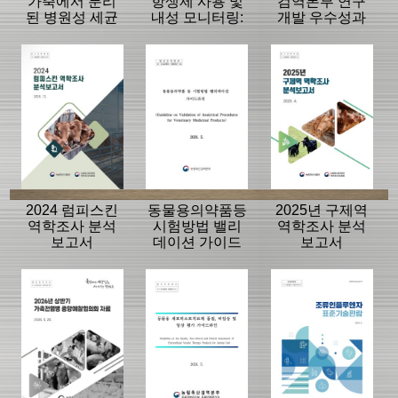
가축에서 분리
항생제 사용 및
검역본부 연구
된 병원성 세균
내성 모니터링:
개발 우수성과
의 항생제 내성
동물, 축산물
15선
모니터링 결과
2024 럼피스킨
동물용의약품등
2025년 구제역
역학조사 분석
시험방법 밸리
역학조사 분석
보고서
데이션 가이드
보고서
라인