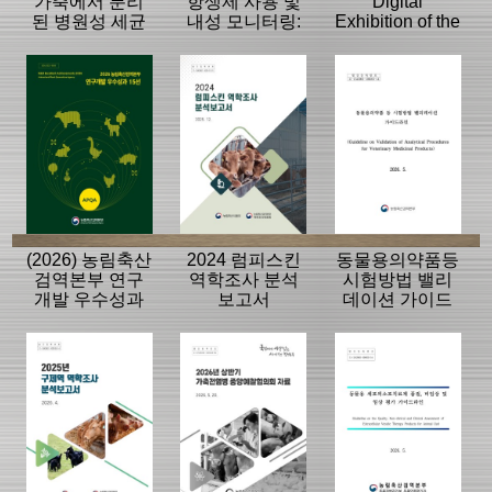
가축에서 분리
항생제 사용 및
Digital
된 병원성 세균
내성 모니터링:
Exhibition of the
의 항생제 내성
동물, 축산물
History of the
모니터링 결과
APQA
(2026) 농림축산
2024 럼피스킨
동물용의약품등
검역본부 연구
역학조사 분석
시험방법 밸리
개발 우수성과
보고서
데이션 가이드
15선
라인