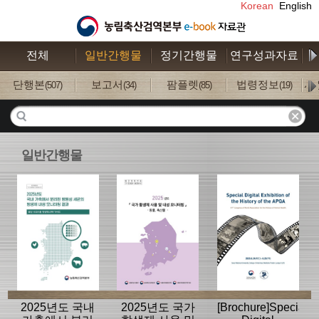
Korean
English
전체
일반간행물
정기간행물
연구성과자료
수
단행본
보고서
팜플렛
법령정보
사
(507)
(34)
(85)
(19)
일반간행물
2025년도 국내
2025년도 국가
[Brochure]Special