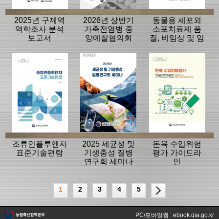
2025년 구제역
2026년 상반기
동물용 세포외
역학조사 분석
가축전염병 중
소포치료제 품
보고서
앙예찰협의회
질, 비임상 및 임
자료
상평가 가이드
라인
조류인플루엔자
2025 세균성 및
돈육 수입위험
표준기술편람
기생충성 질병
평가 가이드라
연구회 세미나
인
1
2
3
4
5
PC/모바일웹 : ebook.qia.go.kr