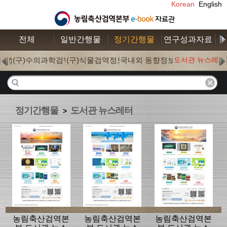
Korean
English
전체
일반간행물
정기간행물
연구성과자료
수
보
(구)수의과학검역
(구)식물검역정보
국내외 동향정보
도서관 뉴스레터
(52)
(0)
(0)
(177)
정기간행물
도서관 뉴스레터
>
농림축산검역본
농림축산검역본
농림축산검역본