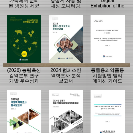
가축에서 분리
항생제 사용 및
Digital
된 병원성 세균
내성 모니터링:
Exhibition of the
의 항생제 내성
동물, 축산물
History of the
모니터링 결과
APQA
(2026) 농림축산
2024 럼피스킨
동물용의약품등
검역본부 연구
역학조사 분석
시험방법 밸리
개발 우수성과
보고서
데이션 가이드
15선
라인