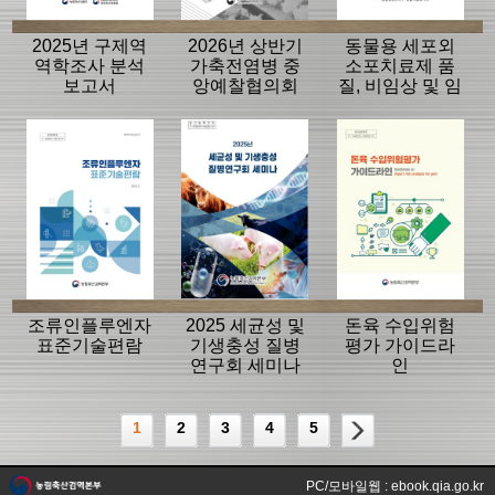
2025년 구제역
2026년 상반기
동물용 세포외
역학조사 분석
가축전염병 중
소포치료제 품
보고서
앙예찰협의회
질, 비임상 및 임
자료
상평가 가이드
라인
조류인플루엔자
2025 세균성 및
돈육 수입위험
표준기술편람
기생충성 질병
평가 가이드라
연구회 세미나
인
1
2
3
4
5
PC/모바일웹 : ebook.qia.go.kr