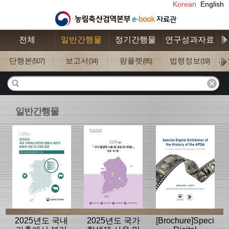
Korean
English
전체
일반간행물
정기간행물
연구성과자료
수
단행본
보고서
팜플렛
법령정보
사
(507)
(34)
(85)
(19)
일반간행물
2025년도 국내
2025년도 국가
[Brochure]Special