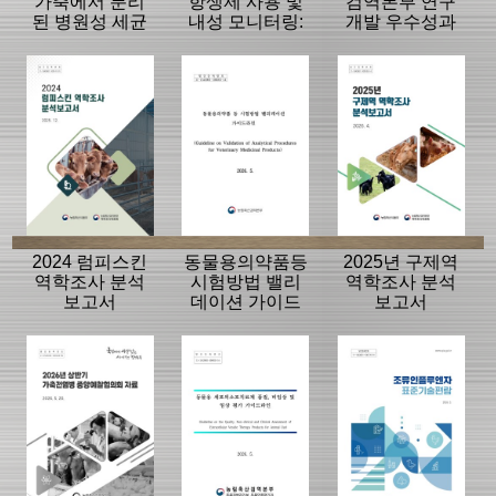
가축에서 분리
항생제 사용 및
검역본부 연구
된 병원성 세균
내성 모니터링:
개발 우수성과
의 항생제 내성
동물, 축산물
15선
모니터링 결과
2024 럼피스킨
동물용의약품등
2025년 구제역
역학조사 분석
시험방법 밸리
역학조사 분석
보고서
데이션 가이드
보고서
라인