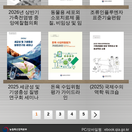
2026년 상반기
동물용 세포외
조류인플루엔자
가축전염병 중
소포치료제 품
표준기술편람
앙예찰협의회
질, 비임상 및 임
자료
상평가 가이드
라인
2025 세균성 및
돈육 수입위험
(2025) 국제수의
기생충성 질병
평가 가이드라
역학 워크숍
연구회 세미나
인
1
2
3
4
5
PC/모바일웹 : ebook.qia.go.kr