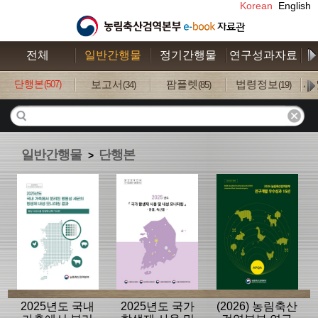
Korean
English
전체
일반간행물
정기간행물
연구성과자료
수
단행본
보고서
팜플렛
법령정보
사
(507)
(34)
(85)
(19)
일반간행물
단행본
>
2025년도 국내
2025년도 국가
(2026) 농림축산