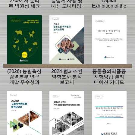
가축에서 분리
항생제 사용 및
Digital
된 병원성 세균
내성 모니터링:
Exhibition of the
의 항생제 내성
동물, 축산물
History of the
모니터링 결과
APQA
(2026) 농림축산
2024 럼피스킨
동물용의약품등
검역본부 연구
역학조사 분석
시험방법 밸리
개발 우수성과
보고서
데이션 가이드
15선
라인