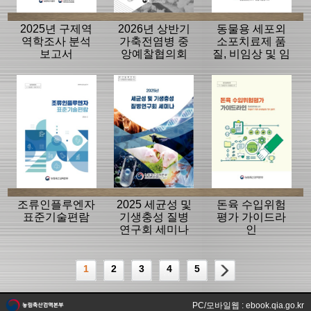
2025년 구제역
2026년 상반기
동물용 세포외
역학조사 분석
가축전염병 중
소포치료제 품
보고서
앙예찰협의회
질, 비임상 및 임
자료
상평가 가이드
라인
조류인플루엔자
2025 세균성 및
돈육 수입위험
표준기술편람
기생충성 질병
평가 가이드라
연구회 세미나
인
1
2
3
4
5
PC/모바일웹 : ebook.qia.go.kr