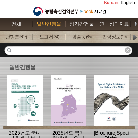
Korean
English
전체
일반간행물
정기간행물
연구성과자료
수
단행본
보고서
팜플렛
법령정보
사
(507)
(34)
(85)
(19)
일반간행물
2025년도 국내
2025년도 국가
[Brochure]Special