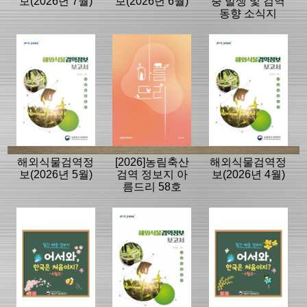
보(2026년 7월)
보(2026년 6월)
충 발생 및 검역
동향 소식지
해외식물검역정
[2026]농림축산
해외식물검역정
보(2026년 5월)
검역 정보지 아
보(2026년 4월)
름드리 58호