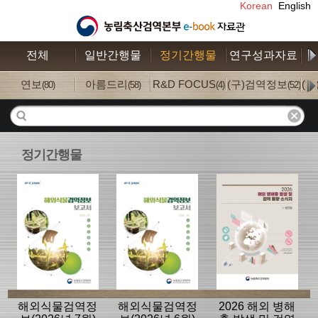
Korean
English
전체
일반간행물
정기간행물
연구성과자료
수
연보
아름드리
R&D FOCUS
(구)검역정보
(
(80)
(58)
(4)
(52)
정기간행물
해외식물검역정
해외식물검역정
2026 해외 병해