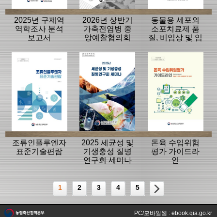
2025년 구제역
2026년 상반기
동물용 세포외
역학조사 분석
가축전염병 중
소포치료제 품
보고서
앙예찰협의회
질, 비임상 및 임
자료
상평가 가이드
라인
조류인플루엔자
2025 세균성 및
돈육 수입위험
표준기술편람
기생충성 질병
평가 가이드라
연구회 세미나
인
1
2
3
4
5
PC/모바일웹 : ebook.qia.go.kr