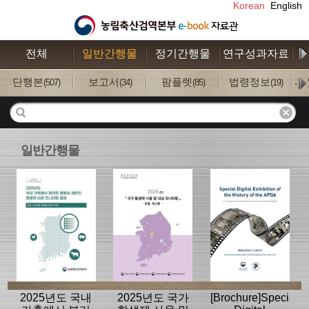
Korean
English
전체
일반간행물
정기간행물
연구성과자료
수
단행본
보고서
팜플렛
법령정보
사
(507)
(34)
(85)
(19)
일반간행물
2025년도 국내
2025년도 국가
[Brochure]Special