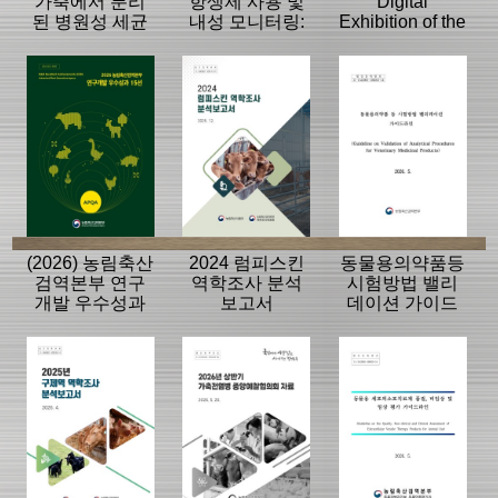
가축에서 분리
항생제 사용 및
Digital
된 병원성 세균
내성 모니터링:
Exhibition of the
의 항생제 내성
동물, 축산물
History of the
모니터링 결과
APQA
(2026) 농림축산
2024 럼피스킨
동물용의약품등
검역본부 연구
역학조사 분석
시험방법 밸리
개발 우수성과
보고서
데이션 가이드
15선
라인