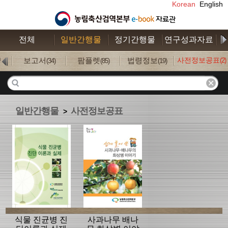
Korean
English
전체
일반간행물
정기간행물
연구성과자료
수
보고서
팜플렛
법령정보
사전정보공표
(2)
7)
(34)
(85)
(19)
일반간행물
사전정보공표
>
식물 진균병 진
사과나무 배나