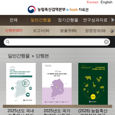
Korean
English
전체
일반간행물
정기간행물
연구성과자료
수
단행본
보고서
팜플렛
법령정보
사
(507)
(34)
(85)
(19)
일반간행물
단행본
>
2025년도 국내
2025년도 국가
(2026) 농림축산