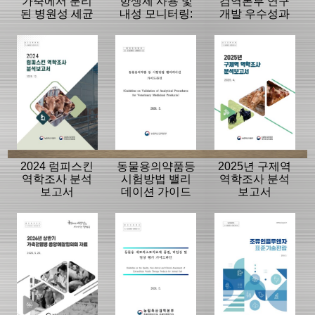
가축에서 분리
항생제 사용 및
검역본부 연구
된 병원성 세균
내성 모니터링:
개발 우수성과
의 항생제 내성
동물, 축산물
15선
모니터링 결과
2024 럼피스킨
동물용의약품등
2025년 구제역
역학조사 분석
시험방법 밸리
역학조사 분석
보고서
데이션 가이드
보고서
라인