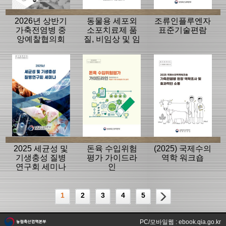
2026년 상반기
동물용 세포외
조류인플루엔자
가축전염병 중
소포치료제 품
표준기술편람
앙예찰협의회
질, 비임상 및 임
자료
상평가 가이드
라인
2025 세균성 및
돈육 수입위험
(2025) 국제수의
기생충성 질병
평가 가이드라
역학 워크숍
연구회 세미나
인
1
2
3
4
5
PC/모바일웹 : ebook.qia.go.kr