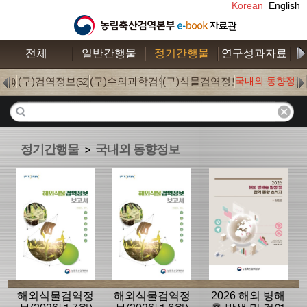
Korean
English
전체
일반간행물
정기간행물
연구성과자료
수
S
(구)검역정보
(구)수의과학검역
(구)식물검역정보
국내외 동향정보
(4)
(52)
(0)
(0)
정기간행물
국내외 동향정보
>
해외식물검역정
해외식물검역정
2026 해외 병해