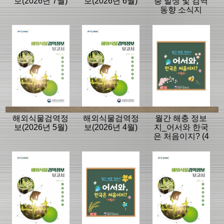
보(2026년 7월)
보(2026년 6월)
충 발생 및 검역
동향 소식지
해외식물검역정
해외식물검역정
월간 해충 정보
보(2026년 5월)
보(2026년 4월)
지_어서와 한국
은 처음이지? (4
월호)