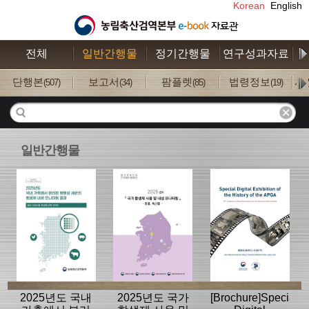
Korean
English
전체
일반간행물
정기간행물
연구성과자료
수
단행본
보고서
팜플렛
법령정보
사
(507)
(34)
(85)
(19)
일반간행물
2025년도 국내
2025년도 국가
[Brochure]Special