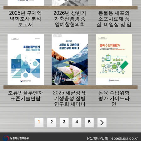
2025년 구제역
2026년 상반기
동물용 세포외
역학조사 분석
가축전염병 중
소포치료제 품
보고서
앙예찰협의회
질, 비임상 및 임
자료
상평가 가이드
라인
조류인플루엔자
2025 세균성 및
돈육 수입위험
표준기술편람
기생충성 질병
평가 가이드라
연구회 세미나
인
1
2
3
4
5
PC/모바일웹 : ebook.qia.go.kr