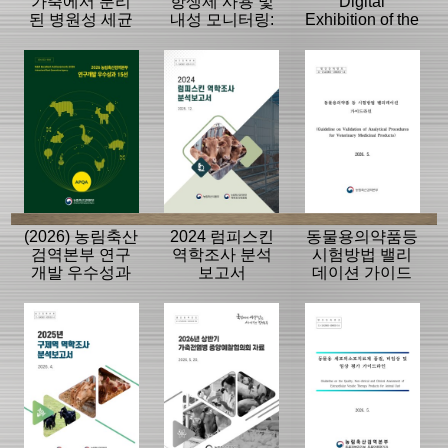
가축에서 분리
항생제 사용 및
Digital
된 병원성 세균
내성 모니터링:
Exhibition of the
의 항생제 내성
동물, 축산물
History of the
모니터링 결과
APQA
(2026) 농림축산
2024 럼피스킨
동물용의약품등
검역본부 연구
역학조사 분석
시험방법 밸리
개발 우수성과
보고서
데이션 가이드
15선
라인