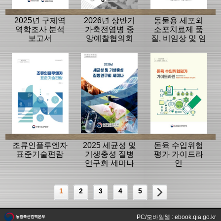
2025년 구제역
2026년 상반기
동물용 세포외
역학조사 분석
가축전염병 중
소포치료제 품
보고서
앙예찰협의회
질, 비임상 및 임
자료
상평가 가이드
라인
조류인플루엔자
2025 세균성 및
돈육 수입위험
표준기술편람
기생충성 질병
평가 가이드라
연구회 세미나
인
1
2
3
4
5
PC/모바일웹 : ebook.qia.go.kr