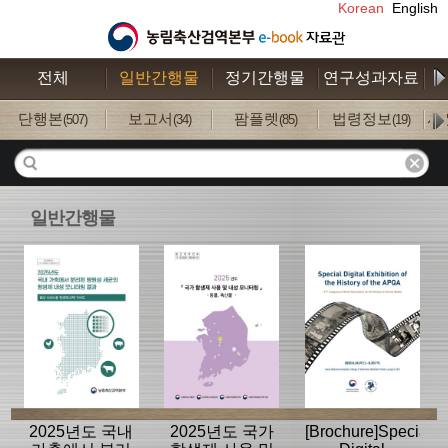
Korean
English
전체
일반간행물
정기간행물
연구성과자료
수
단행본
보고서
팜플렛
법령정보
사
(507)
(34)
(85)
(19)
일반간행물
2025년도 국내
2025년도 국가
[Brochure]Special