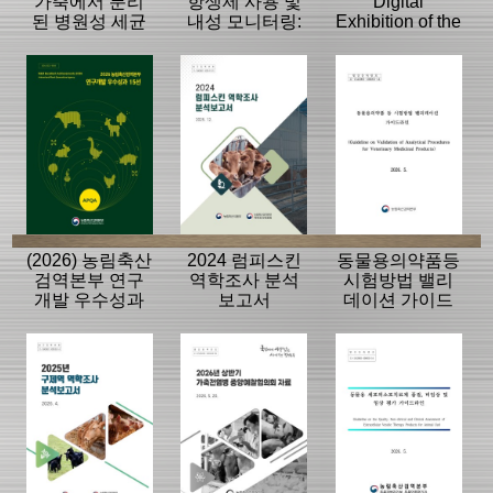
가축에서 분리
항생제 사용 및
Digital
된 병원성 세균
내성 모니터링:
Exhibition of the
의 항생제 내성
동물, 축산물
History of the
모니터링 결과
APQA
(2026) 농림축산
2024 럼피스킨
동물용의약품등
검역본부 연구
역학조사 분석
시험방법 밸리
개발 우수성과
보고서
데이션 가이드
15선
라인