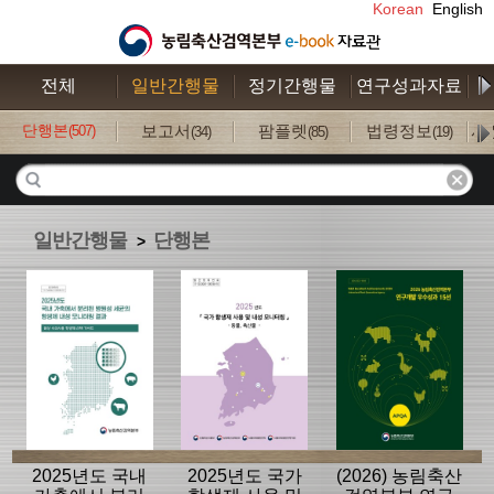
Korean
English
전체
일반간행물
정기간행물
연구성과자료
수
단행본
보고서
팜플렛
법령정보
사
(507)
(34)
(85)
(19)
일반간행물
단행본
>
2025년도 국내
2025년도 국가
(2026) 농림축산