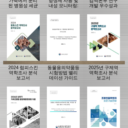
가축에서 분리
항생제 사용 및
검역본부 연구
된 병원성 세균
내성 모니터링:
개발 우수성과
의 항생제 내성
동물, 축산물
15선
모니터링 결과
2024 럼피스킨
동물용의약품등
2025년 구제역
역학조사 분석
시험방법 밸리
역학조사 분석
보고서
데이션 가이드
보고서
라인