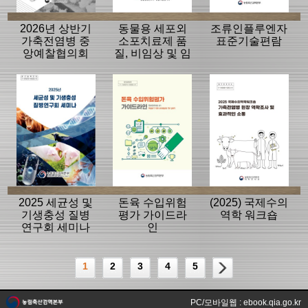
2026년 상반기
동물용 세포외
조류인플루엔자
가축전염병 중
소포치료제 품
표준기술편람
앙예찰협의회
질, 비임상 및 임
자료
상평가 가이드
라인
2025 세균성 및
돈육 수입위험
(2025) 국제수의
기생충성 질병
평가 가이드라
역학 워크숍
연구회 세미나
인
1
2
3
4
5
PC/모바일웹 : ebook.qia.go.kr