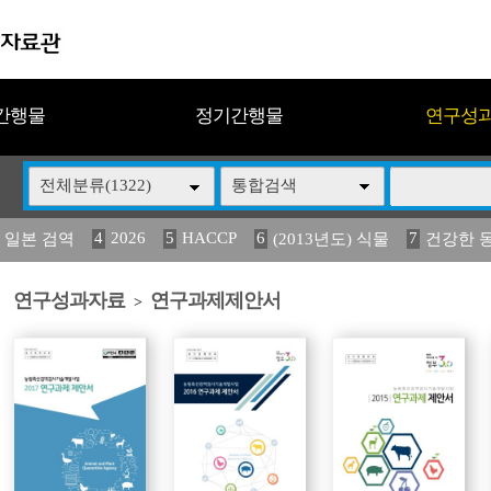
간행물
정기간행물
연구성
전체분류(1322)
통합검색
4
2026
5
HACCP
6
7
 일본 검역
(2013년도) 식물
건강한 
13
14
15
16
17
 도감
媛 異
(2013년도) 식
구제역
관리
연구성과자료
연구과제제안서
>