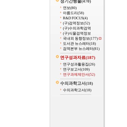
정기간행물
(470)
연보
(80)
아름드리
(58)
R&D FOCUS
(4)
(구)검역정보
(52)
(구)수의과학검역
(구)식물검역정보
국내외 동향정보
(177)
도서관 뉴스레터
(18)
검역본부 뉴스레터
(81)
연구성과자료
(187)
연구성과활용집
(26)
연구보고서
(109)
연구과제제안서
(52)
수의과학고서
(18)
수의과학고서
(18)