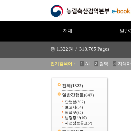
전체
일반
총
1,322
권 /
318,765
Pages
1
AI
2
3
인기검색어 :
검역
지색마
11
2025
12
중독성 식물
20
수의과학검역원
전체
(1322)
일반간행물
(647)
단행본
(507)
보고서
(34)
팜플렛
(85)
법령정보
(19)
사전정보공표
(2)