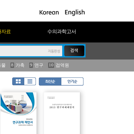
과자료
수의과학고서
8
9
10
동물
가축
연구
검역원
18
19
2023
연보
농림수산