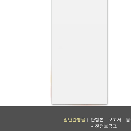
일반간행물
단행본
보고서
팜
|
사전정보공표