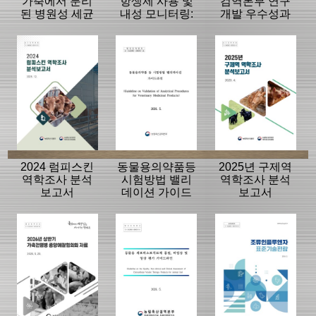
가축에서 분리
항생제 사용 및
검역본부 연구
된 병원성 세균
내성 모니터링:
개발 우수성과
의 항생제 내성
동물, 축산물
15선
모니터링 결과
2024 럼피스킨
동물용의약품등
2025년 구제역
역학조사 분석
시험방법 밸리
역학조사 분석
보고서
데이션 가이드
보고서
라인