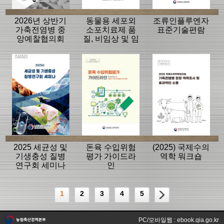
2026년 상반기
동물용 세포외
조류인플루엔자
가축전염병 중
소포치료제 품
표준기술편람
앙예찰협의회
질, 비임상 및 임
자료
상평가 가이드
라인
2025 세균성 및
돈육 수입위험
(2025) 국제수의
기생충성 질병
평가 가이드라
역학 워크숍
연구회 세미나
인
1
2
3
4
5
PC/모바일웹 : ebook.qia.go.kr