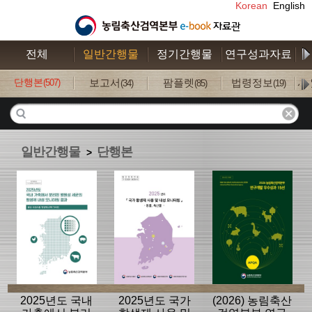
Korean
English
전체
일반간행물
정기간행물
연구성과자료
수
단행본
보고서
팜플렛
법령정보
사
(507)
(34)
(85)
(19)
일반간행물
단행본
>
2025년도 국내
2025년도 국가
(2026) 농림축산