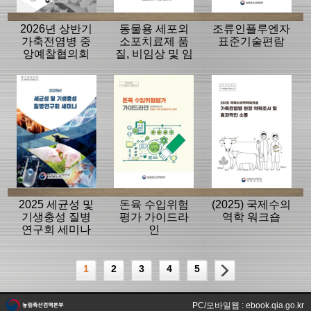
2026년 상반기
동물용 세포외
조류인플루엔자
가축전염병 중
소포치료제 품
표준기술편람
앙예찰협의회
질, 비임상 및 임
자료
상평가 가이드
라인
2025 세균성 및
돈육 수입위험
(2025) 국제수의
기생충성 질병
평가 가이드라
역학 워크숍
연구회 세미나
인
1
2
3
4
5
PC/모바일웹 : ebook.qia.go.kr