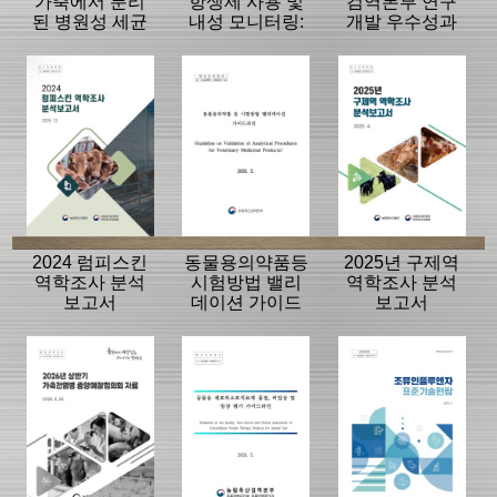
가축에서 분리
항생제 사용 및
검역본부 연구
된 병원성 세균
내성 모니터링:
개발 우수성과
의 항생제 내성
동물, 축산물
15선
모니터링 결과
2024 럼피스킨
동물용의약품등
2025년 구제역
역학조사 분석
시험방법 밸리
역학조사 분석
보고서
데이션 가이드
보고서
라인