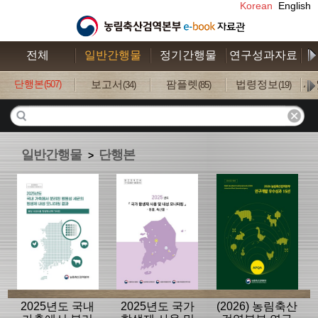
Korean
English
전체
일반간행물
정기간행물
연구성과자료
수
단행본
보고서
팜플렛
법령정보
사
(507)
(34)
(85)
(19)
일반간행물
단행본
>
2025년도 국내
2025년도 국가
(2026) 농림축산