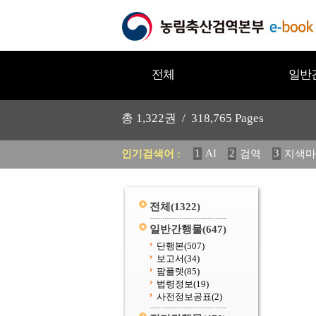
전체
일반
총
1,322
권 /
318,765
Pages
1
AI
2
3
인기검색어 :
검역
지색마
11
2025
12
중독성 식물
20
수의과학검역원
전체
(1322)
일반간행물
(647)
단행본
(507)
보고서
(34)
팜플렛
(85)
법령정보
(19)
사전정보공표
(2)