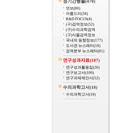
정기간행물
(470)
연보
(80)
아름드리
(58)
R&D FOCUS
(4)
(구)검역정보
(52)
(구)수의과학검역
(구)식물검역정보
국내외 동향정보
(177)
도서관 뉴스레터
(18)
검역본부 뉴스레터
(81)
연구성과자료
(187)
연구성과활용집
(26)
연구보고서
(109)
연구과제제안서
(52)
수의과학고서
(18)
수의과학고서
(18)