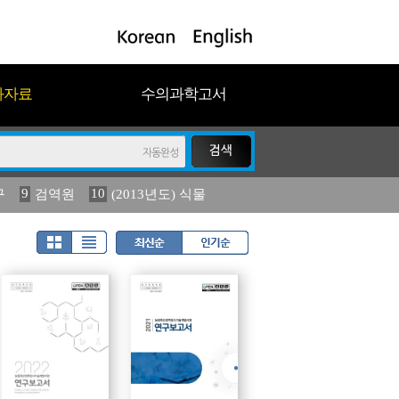
과자료
수의과학고서
9
10
구
검역원
(2013년도) 식물
18
2023
19
연보
농림수산