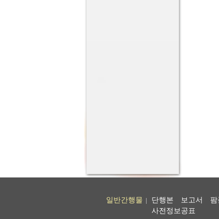
일반간행물
단행본
보고서
팜
|
사전정보공표