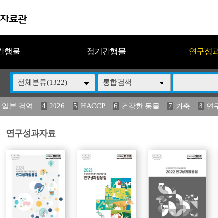
간행물
정기간행물
연구성
전체분류(1322)
통합검색
4
2026
5
HACCP
6
7
8
 일본 검역
건강한 동물
가축
연
13
14
15
16
17
 도감
媛 異
(2013년도) 식
구제역
관리
연구성과자료