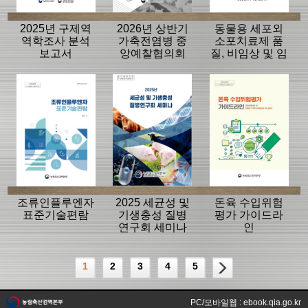
2025년 구제역
2026년 상반기
동물용 세포외
역학조사 분석
가축전염병 중
소포치료제 품
보고서
앙예찰협의회
질, 비임상 및 임
자료
상평가 가이드
라인
조류인플루엔자
2025 세균성 및
돈육 수입위험
표준기술편람
기생충성 질병
평가 가이드라
연구회 세미나
인
1
2
3
4
5
PC/모바일웹 : ebook.qia.go.kr