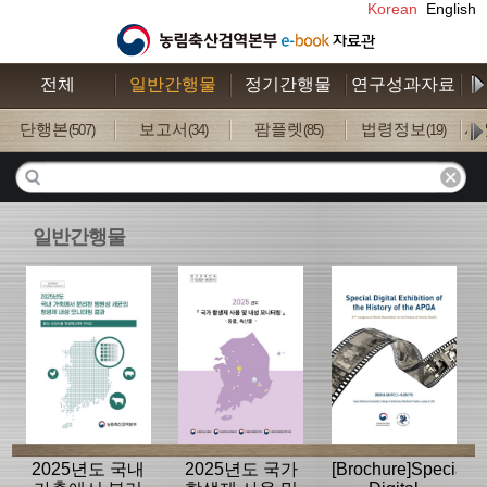
Korean
English
전체
일반간행물
정기간행물
연구성과자료
수
단행본
보고서
팜플렛
법령정보
사
(507)
(34)
(85)
(19)
일반간행물
2025년도 국내
2025년도 국가
[Brochure]Special