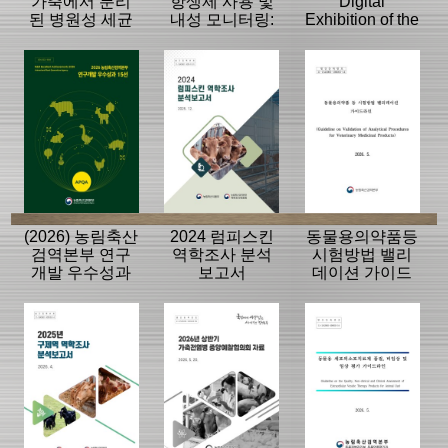
가축에서 분리
항생제 사용 및
Digital
된 병원성 세균
내성 모니터링:
Exhibition of the
의 항생제 내성
동물, 축산물
History of the
모니터링 결과
APQA
(2026) 농림축산
2024 럼피스킨
동물용의약품등
검역본부 연구
역학조사 분석
시험방법 밸리
개발 우수성과
보고서
데이션 가이드
15선
라인