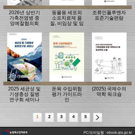
2026년 상반기
동물용 세포외
조류인플루엔자
가축전염병 중
소포치료제 품
표준기술편람
앙예찰협의회
질, 비임상 및 임
자료
상평가 가이드
라인
2025 세균성 및
돈육 수입위험
(2025) 국제수의
기생충성 질병
평가 가이드라
역학 워크숍
연구회 세미나
인
1
2
3
4
5
PC/모바일웹 : ebook.qia.go.kr