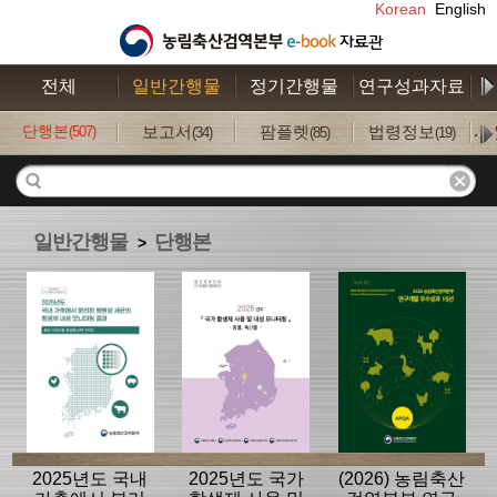
Korean
English
전체
일반간행물
정기간행물
연구성과자료
수
단행본
보고서
팜플렛
법령정보
사
(507)
(34)
(85)
(19)
일반간행물
단행본
>
2025년도 국내
2025년도 국가
(2026) 농림축산