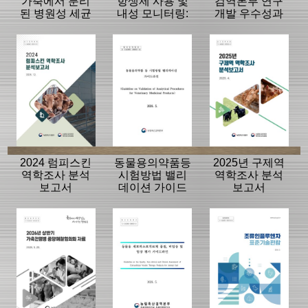
가축에서 분리
항생제 사용 및
검역본부 연구
된 병원성 세균
내성 모니터링:
개발 우수성과
의 항생제 내성
동물, 축산물
15선
모니터링 결과
2024 럼피스킨
동물용의약품등
2025년 구제역
역학조사 분석
시험방법 밸리
역학조사 분석
보고서
데이션 가이드
보고서
라인