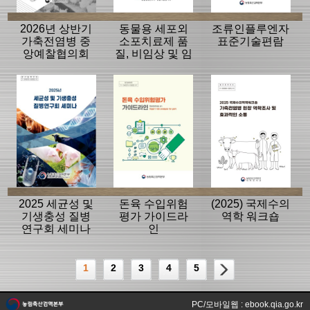
2026년 상반기
동물용 세포외
조류인플루엔자
가축전염병 중
소포치료제 품
표준기술편람
앙예찰협의회
질, 비임상 및 임
자료
상평가 가이드
라인
2025 세균성 및
돈육 수입위험
(2025) 국제수의
기생충성 질병
평가 가이드라
역학 워크숍
연구회 세미나
인
1
2
3
4
5
PC/모바일웹 : ebook.qia.go.kr