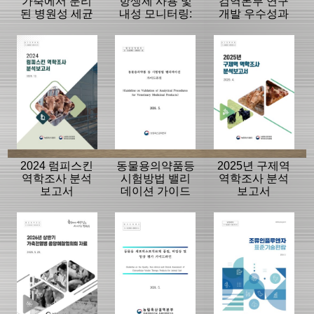
가축에서 분리
항생제 사용 및
검역본부 연구
된 병원성 세균
내성 모니터링:
개발 우수성과
의 항생제 내성
동물, 축산물
15선
모니터링 결과
2024 럼피스킨
동물용의약품등
2025년 구제역
역학조사 분석
시험방법 밸리
역학조사 분석
보고서
데이션 가이드
보고서
라인