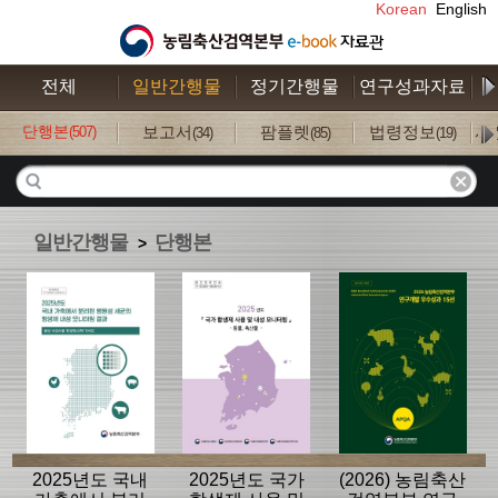
Korean
English
전체
일반간행물
정기간행물
연구성과자료
수
단행본
보고서
팜플렛
법령정보
사
(507)
(34)
(85)
(19)
일반간행물
단행본
>
2025년도 국내
2025년도 국가
(2026) 농림축산