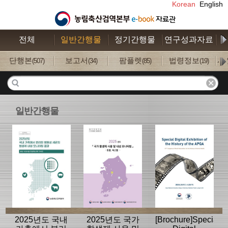
Korean
English
전체
일반간행물
정기간행물
연구성과자료
수
단행본
보고서
팜플렛
법령정보
사
(507)
(34)
(85)
(19)
일반간행물
2025년도 국내
2025년도 국가
[Brochure]Special