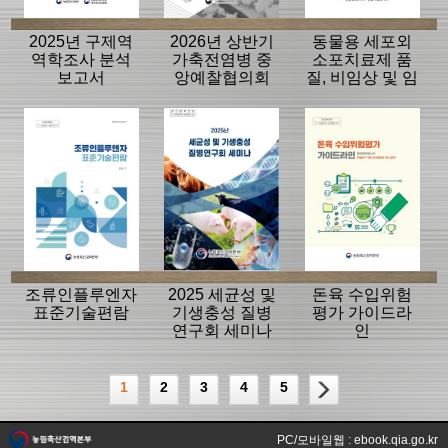
2025년 구제역
2026년 상반기
동물용 세포외
역학조사 분석
가축전염병 중
소포치료제 품
보고서
앙예찰협의회
질, 비임상 및 임
자료
상평가 가이드
라인
조류인플루엔자
2025 세균성 및
돈육 수입위험
표준기술편람
기생충성 질병
평가 가이드라
연구회 세미나
인
1
2
3
4
5
PC/모바일웹 : ebook.qia.go.kr