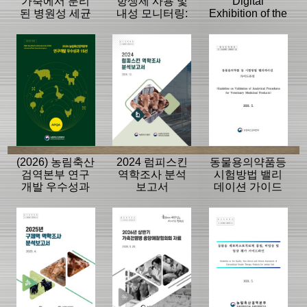
가축에서 분리
항생제 사용 및
Digital
된 병원성 세균
내성 모니터링:
Exhibition of the
의 항생제 내성
동물, 축산물
History of the
모니터링 결과
APQA
(2026) 농림축산
2024 럼피스킨
동물용의약품등
검역본부 연구
역학조사 분석
시험방법 밸리
개발 우수성과
보고서
데이션 가이드
15선
라인