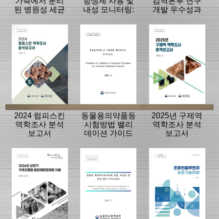
가축에서 분리
항생제 사용 및
검역본부 연구
된 병원성 세균
내성 모니터링:
개발 우수성과
의 항생제 내성
동물, 축산물
15선
모니터링 결과
2024 럼피스킨
동물용의약품등
2025년 구제역
역학조사 분석
시험방법 밸리
역학조사 분석
보고서
데이션 가이드
보고서
라인