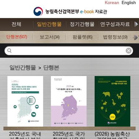
Korean
English
전체
일반간행물
정기간행물
연구성과자료
수
단행본
보고서
팜플렛
법령정보
사
(507)
(34)
(85)
(19)
일반간행물
단행본
>
2025년도 국내
2025년도 국가
(2026) 농림축산