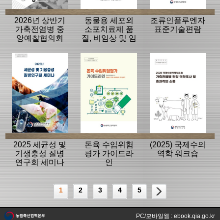
2026년 상반기
동물용 세포외
조류인플루엔자
가축전염병 중
소포치료제 품
표준기술편람
앙예찰협의회
질, 비임상 및 임
자료
상평가 가이드
라인
2025 세균성 및
돈육 수입위험
(2025) 국제수의
기생충성 질병
평가 가이드라
역학 워크숍
연구회 세미나
인
1
2
3
4
5
PC/모바일웹 : ebook.qia.go.kr