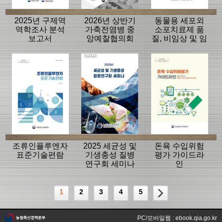
2025년 구제역
2026년 상반기
동물용 세포외
역학조사 분석
가축전염병 중
소포치료제 품
보고서
앙예찰협의회
질, 비임상 및 임
자료
상평가 가이드
라인
조류인플루엔자
2025 세균성 및
돈육 수입위험
표준기술편람
기생충성 질병
평가 가이드라
연구회 세미나
인
1
2
3
4
5
PC/모바일웹 : ebook.qia.go.kr