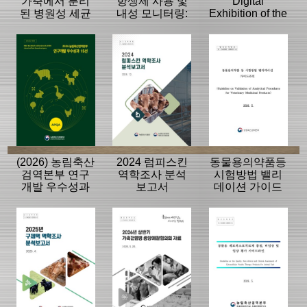
가축에서 분리
항생제 사용 및
Digital
된 병원성 세균
내성 모니터링:
Exhibition of the
의 항생제 내성
동물, 축산물
History of the
모니터링 결과
APQA
(2026) 농림축산
2024 럼피스킨
동물용의약품등
검역본부 연구
역학조사 분석
시험방법 밸리
개발 우수성과
보고서
데이션 가이드
15선
라인