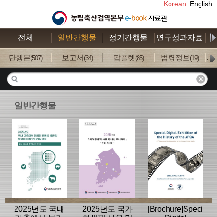
Korean
English
전체
일반간행물
정기간행물
연구성과자료
수
단행본
보고서
팜플렛
법령정보
사
(507)
(34)
(85)
(19)
일반간행물
2025년도 국내
2025년도 국가
[Brochure]Special