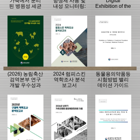
가축에서 분리
항생제 사용 및
Digital
된 병원성 세균
내성 모니터링:
Exhibition of the
의 항생제 내성
동물, 축산물
History of the
모니터링 결과
APQA
(2026) 농림축산
2024 럼피스킨
동물용의약품등
검역본부 연구
역학조사 분석
시험방법 밸리
개발 우수성과
보고서
데이션 가이드
15선
라인