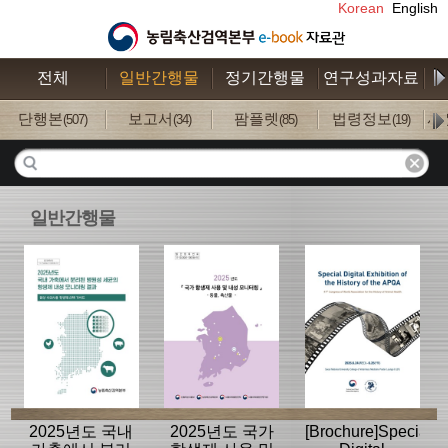
Korean
English
전체
일반간행물
정기간행물
연구성과자료
수
단행본
보고서
팜플렛
법령정보
사
(507)
(34)
(85)
(19)
일반간행물
2025년도 국내
2025년도 국가
[Brochure]Special