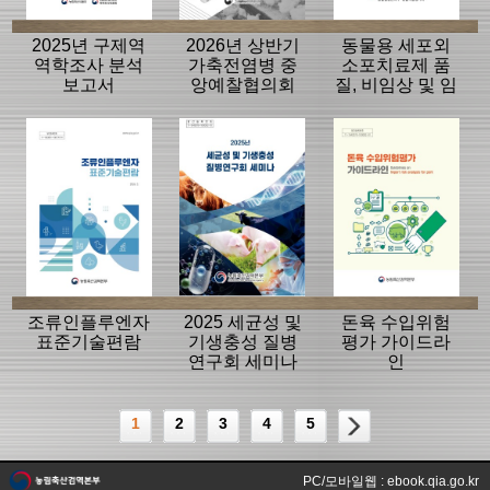
2025년 구제역
2026년 상반기
동물용 세포외
역학조사 분석
가축전염병 중
소포치료제 품
보고서
앙예찰협의회
질, 비임상 및 임
자료
상평가 가이드
라인
조류인플루엔자
2025 세균성 및
돈육 수입위험
표준기술편람
기생충성 질병
평가 가이드라
연구회 세미나
인
1
2
3
4
5
PC/모바일웹 : ebook.qia.go.kr