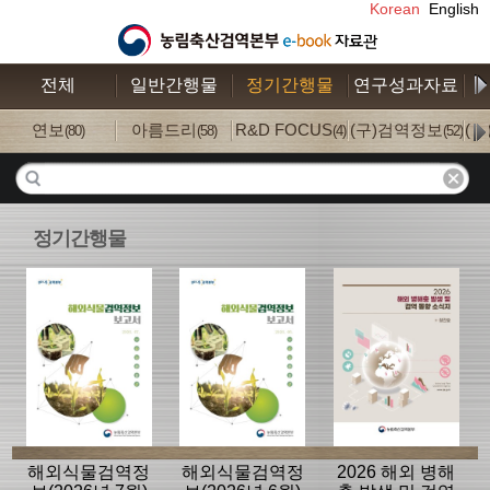
Korean
English
전체
일반간행물
정기간행물
연구성과자료
수
연보
아름드리
R&D FOCUS
(구)검역정보
(
(80)
(58)
(4)
(52)
정기간행물
해외식물검역정
해외식물검역정
2026 해외 병해