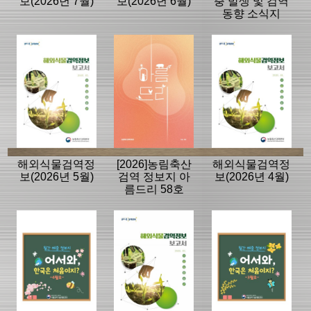
보(2026년 7월)
보(2026년 6월)
충 발생 및 검역
동향 소식지
해외식물검역정
[2026]농림축산
해외식물검역정
보(2026년 5월)
검역 정보지 아
보(2026년 4월)
름드리 58호