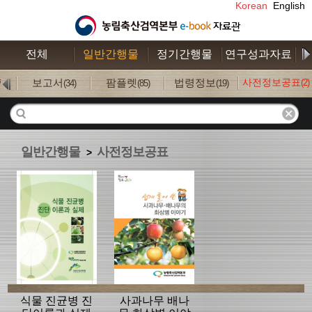
Korean
English
전체
일반간행물
정기간행물
연구성과자료
수
보고서
팜플렛
법령정보
사전정보공표
(2)
7)
(34)
(85)
(19)
일반간행물
사전정보공표
>
식물 진균병 진
사과나무 배나