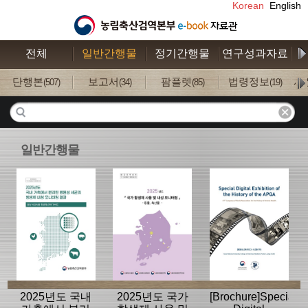
Korean
English
전체
일반간행물
정기간행물
연구성과자료
수
단행본
보고서
팜플렛
법령정보
사
(507)
(34)
(85)
(19)
일반간행물
2025년도 국내
2025년도 국가
[Brochure]Special