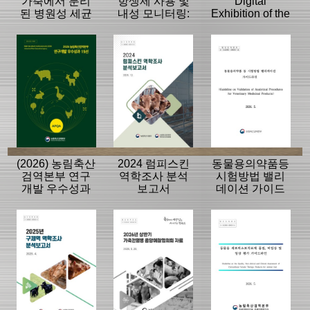
가축에서 분리
항생제 사용 및
Digital
된 병원성 세균
내성 모니터링:
Exhibition of the
의 항생제 내성
동물, 축산물
History of the
모니터링 결과
APQA
(2026) 농림축산
2024 럼피스킨
동물용의약품등
검역본부 연구
역학조사 분석
시험방법 밸리
개발 우수성과
보고서
데이션 가이드
15선
라인