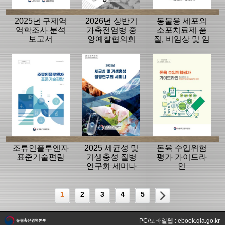
2025년 구제역
2026년 상반기
동물용 세포외
역학조사 분석
가축전염병 중
소포치료제 품
보고서
앙예찰협의회
질, 비임상 및 임
자료
상평가 가이드
라인
조류인플루엔자
2025 세균성 및
돈육 수입위험
표준기술편람
기생충성 질병
평가 가이드라
연구회 세미나
인
1
2
3
4
5
PC/모바일웹 : ebook.qia.go.kr