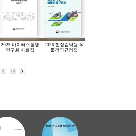
2025 바이러스질병
2026 현장검역용 식
연구회 자료집
물검역규정집
9
10