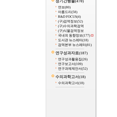
정기간행물
(470)
연보
(80)
아름드리
(58)
R&D FOCUS
(4)
(구)검역정보
(52)
(구)수의과학검역
(구)식물검역정보
국내외 동향정보
(177)
도서관 뉴스레터
(18)
검역본부 뉴스레터
(81)
연구성과자료
(187)
연구성과활용집
(26)
연구보고서
(109)
연구과제제안서
(52)
수의과학고서
(18)
수의과학고서
(18)