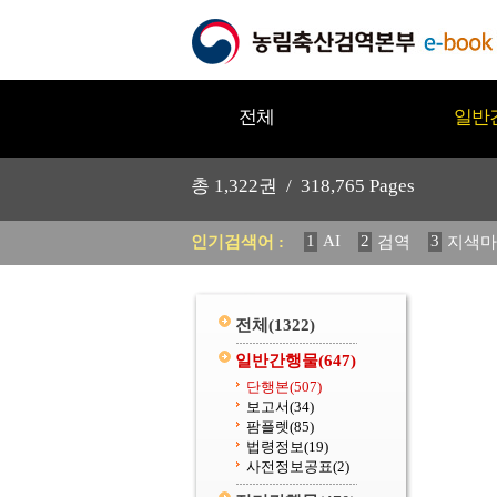
전체
일반
총
1,322
권 /
318,765
Pages
1
AI
2
3
인기검색어 :
검역
지색마
11
2025
12
중독성 식물
20
수의과학검역원
전체
(1322)
일반간행물
(647)
단행본
(507)
보고서
(34)
팜플렛
(85)
법령정보
(19)
사전정보공표
(2)