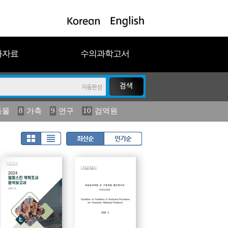
과자료
수의과학고서
8
9
10
동물
가축
연구
검역원
18
19
2023
연보
농림수산