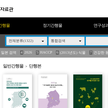
간행물
정기간행물
연구성
전체분류(1322)
통합검색
4
2026
5
HACCP
6
7
 일본 검역
(2013년도) 식물
건강한 
13
14
15
16
17
 도감
(2013년도) 식
구제역
媛 異
관리
일반간행물
단행본
>