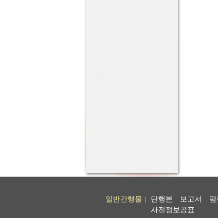
일반간행물
단행본
보고서
팜
|
사전정보공표