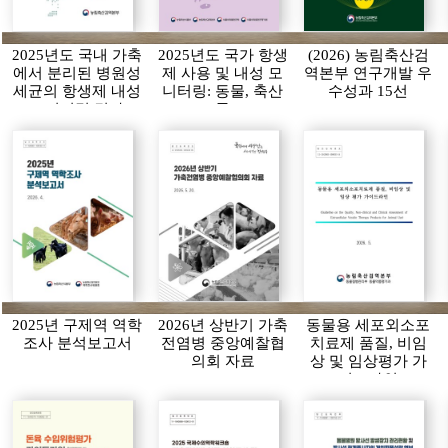
2025년도 국내 가축
2025년도 국가 항생
(2026) 농림축산검
에서 분리된 병원성
제 사용 및 내성 모
역본부 연구개발 우
세균의 항생제 내성
니터링: 동물, 축산
수성과 15선
모니터링 결과
물
2025년 구제역 역학
2026년 상반기 가축
동물용 세포외소포
조사 분석보고서
전염병 중앙예찰협
치료제 품질, 비임
의회 자료
상 및 임상평가 가
이드라인