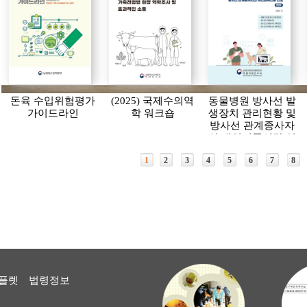
돈육 수입위험평가
(2025) 국제수의역
동물병원 방사선 발
가이드라인
학 워크숍
생장치 관리현황 및
방사선 관계종사자
의 개인피폭선량 연
보(2024)
1
2
3
4
5
6
7
8
플렛
법령정보