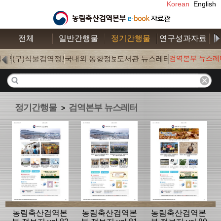
Korean
English
전체
일반간행물
정기간행물
연구성과자료
수
학검역
(구)식물검역정보
국내외 동향정보
도서관 뉴스레터
검역본부 뉴스레
(0)
(0)
(177)
(18)
정기간행물
검역본부 뉴스레터
>
농림축산검역본
농림축산검역본
농림축산검역본