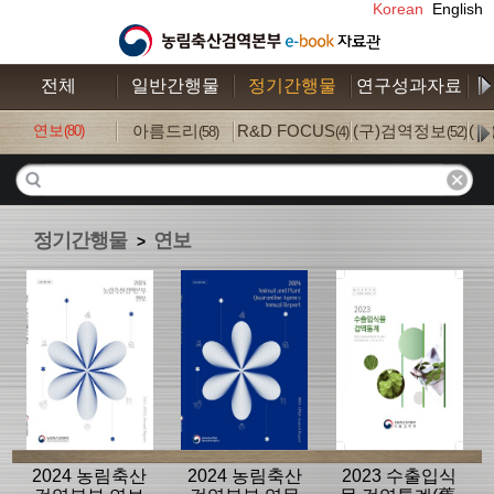
Korean
English
전체
일반간행물
정기간행물
연구성과자료
수
연보
아름드리
R&D FOCUS
(구)검역정보
(
(80)
(58)
(4)
(52)
정기간행물
연보
>
2024 농림축산
2024 농림축산
2023 수출입식