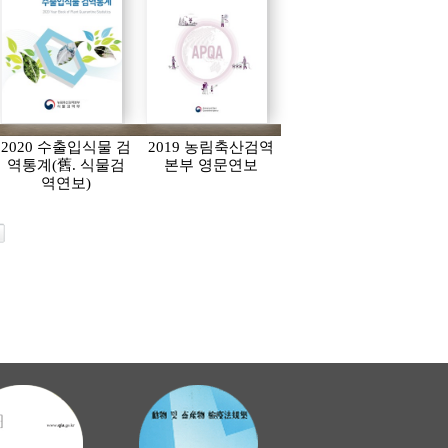
2020 수출입식물 검
2019 농림축산검역
역통계(舊. 식물검
본부 영문연보
역연보)