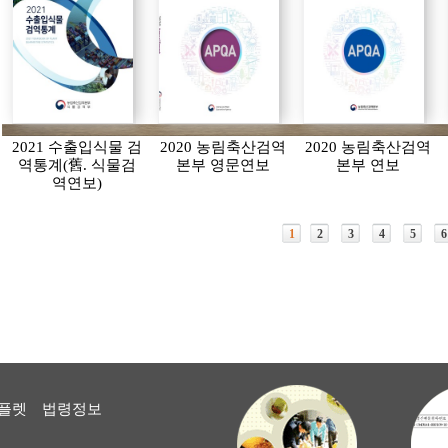
2021 수출입식물 검
2020 농림축산검역
2020 농림축산검역
역통계(舊. 식물검
본부 영문연보
본부 연보
역연보)
1
2
3
4
5
6
플렛
법령정보