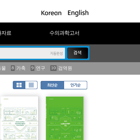
과자료
수의과학고서
8
9
10
동물
가축
연구
검역원
18
19
2023
연보
농림수산