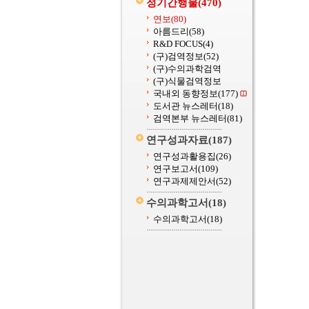
정기간행물
(470)
연보
(80)
아름드리
(58)
R&D FOCUS
(4)
(구)검역정보
(52)
(구)수의과학검역
(구)식물검역정보
국내외 동향정보
(177)
도서관 뉴스레터
(18)
검역본부 뉴스레터
(81)
연구성과자료
(187)
연구성과활용집
(26)
연구보고서
(109)
연구과제제안서
(52)
수의과학고서
(18)
수의과학고서
(18)