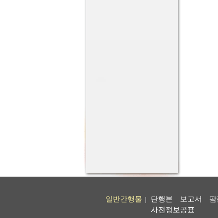
일반간행물
단행본
보고서
팜
|
사전정보공표