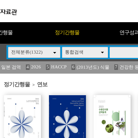
간행물
정기간행물
연구성
전체분류(1322)
통합검색
4
2026
5
HACCP
6
7
 일본 검역
(2013년도) 식물
건강한 
13
14
15
16
17
 도감
媛 異
(2013년도) 식
구제역
관리
정기간행물
연보
>