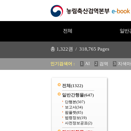
전체
일반
총
1,322
권 /
318,765
Pages
1
AI
2
3
인기검색어 :
검역
지색마
11
2025
12
중독성 식물
20
수의과학검역원
전체
(1322)
일반간행물
(647)
단행본
(507)
보고서
(34)
팜플렛
(85)
법령정보
(19)
사전정보공표
(2)