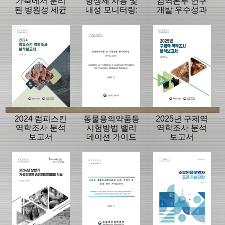
가축에서 분리
항생제 사용 및
검역본부 연구
된 병원성 세균
내성 모니터링:
개발 우수성과
의 항생제 내성
동물, 축산물
15선
모니터링 결과
2024 럼피스킨
동물용의약품등
2025년 구제역
역학조사 분석
시험방법 밸리
역학조사 분석
보고서
데이션 가이드
보고서
라인