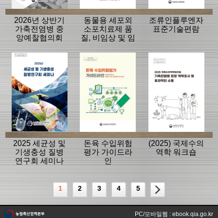
2026년 상반기
동물용 세포외
조류인플루엔자
가축전염병 중
소포치료제 품
표준기술편람
앙예찰협의회
질, 비임상 및 임
자료
상평가 가이드
라인
2025 세균성 및
돈육 수입위험
(2025) 국제수의
기생충성 질병
평가 가이드라
역학 워크숍
연구회 세미나
인
1
2
3
4
5
PC/모바일웹 : ebook.qia.go.kr