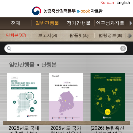
Korean
English
전체
일반간행물
정기간행물
연구성과자료
수
단행본
보고서
팜플렛
법령정보
사
(507)
(34)
(85)
(19)
일반간행물
단행본
>
2025년도 국내
2025년도 국가
(2026) 농림축산