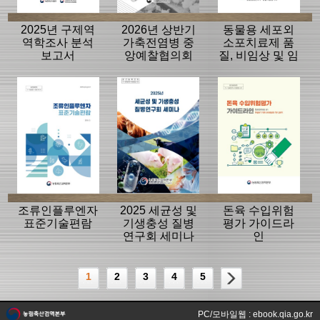
2025년 구제역
2026년 상반기
동물용 세포외
역학조사 분석
가축전염병 중
소포치료제 품
보고서
앙예찰협의회
질, 비임상 및 임
자료
상평가 가이드
라인
조류인플루엔자
2025 세균성 및
돈육 수입위험
표준기술편람
기생충성 질병
평가 가이드라
연구회 세미나
인
1
2
3
4
5
PC/모바일웹 : ebook.qia.go.kr