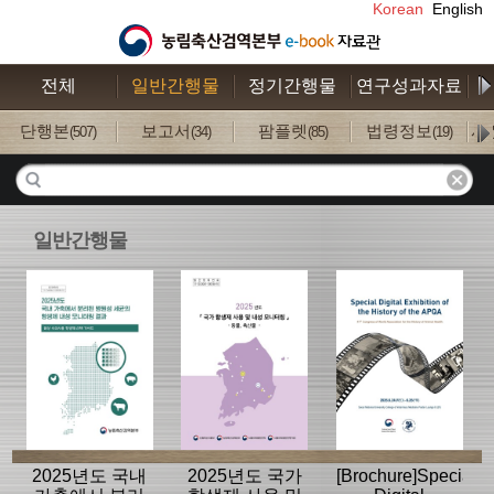
Korean
English
전체
일반간행물
정기간행물
연구성과자료
수
단행본
보고서
팜플렛
법령정보
사
(507)
(34)
(85)
(19)
일반간행물
2025년도 국내
2025년도 국가
[Brochure]Special