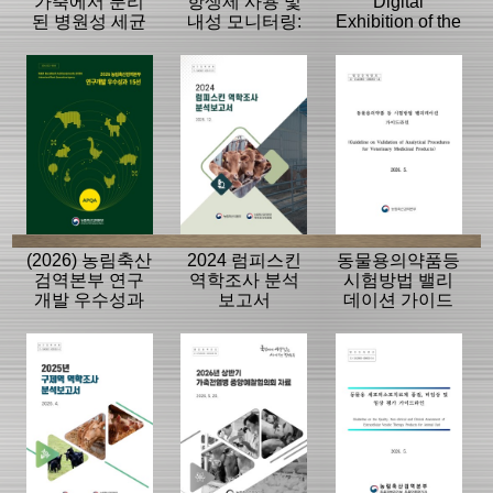
가축에서 분리
항생제 사용 및
Digital
된 병원성 세균
내성 모니터링:
Exhibition of the
의 항생제 내성
동물, 축산물
History of the
모니터링 결과
APQA
(2026) 농림축산
2024 럼피스킨
동물용의약품등
검역본부 연구
역학조사 분석
시험방법 밸리
개발 우수성과
보고서
데이션 가이드
15선
라인