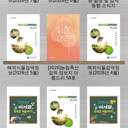
보(2026년 7월)
보(2026년 6월)
충 발생 및 검역
동향 소식지
해외식물검역정
[2026]농림축산
해외식물검역정
보(2026년 5월)
검역 정보지 아
보(2026년 4월)
름드리 58호