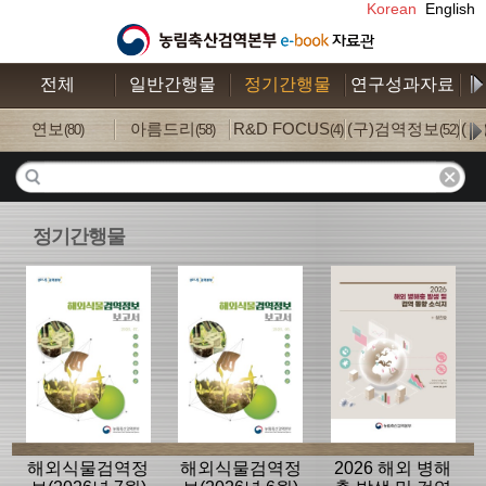
Korean
English
전체
일반간행물
정기간행물
연구성과자료
수
연보
아름드리
R&D FOCUS
(구)검역정보
(
(80)
(58)
(4)
(52)
정기간행물
해외식물검역정
해외식물검역정
2026 해외 병해