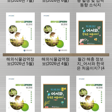
보(2026년 7월)
보(2026년 6월)
충 발생 및 검역
동향 소식지
해외식물검역정
해외식물검역정
월간 해충 정보
보(2026년 5월)
보(2026년 4월)
지_어서와 한국
은 처음이지? (4
월호)