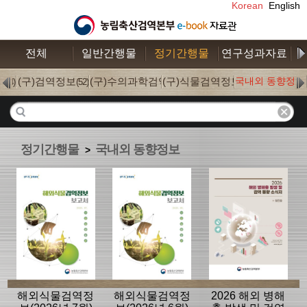
Korean
English
전체
일반간행물
정기간행물
연구성과자료
수
S
(구)검역정보
(구)수의과학검역
(구)식물검역정보
국내외 동향정보
(4)
(52)
(0)
(0)
정기간행물
국내외 동향정보
>
해외식물검역정
해외식물검역정
2026 해외 병해