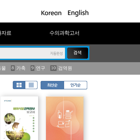
과자료
수의과학고서
8
9
10
동물
가축
연구
검역원
18
2023
19
연보
농림수산