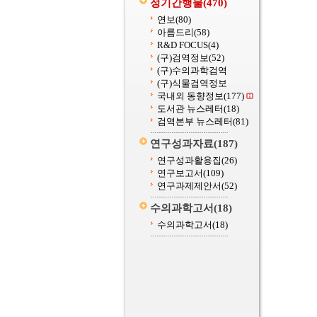
정기간행물
(470)
연보
(80)
아름드리
(58)
R&D FOCUS
(4)
(구)검역정보
(52)
(구)수의과학검역
(구)식물검역정보
국내외 동향정보
(177)
도서관 뉴스레터
(18)
검역본부 뉴스레터
(81)
연구성과자료
(187)
연구성과활용집
(26)
연구보고서
(109)
연구과제제안서
(52)
수의과학고서
(18)
수의과학고서
(18)