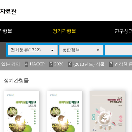
간행물
정기간행물
연구성
전체분류(1322)
통합검색
4
HACCP
5
2026
6
7
 일본 검역
(2013년도) 식물
건강한 
13
14
15
16
17
 도감
媛 異
(2013년도) 식
구제역
관리
정기간행물