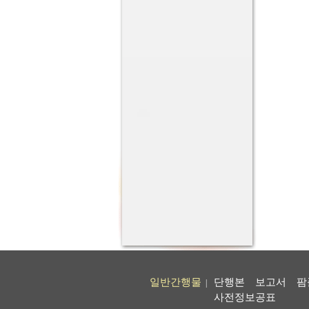
일반간행물
단행본
보고서
팜
|
사전정보공표