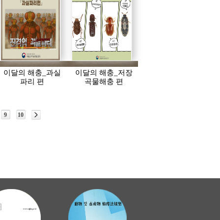
이달의 해충_과실
이달의 해충_저장
파리 편
곡물해충 편
9
10