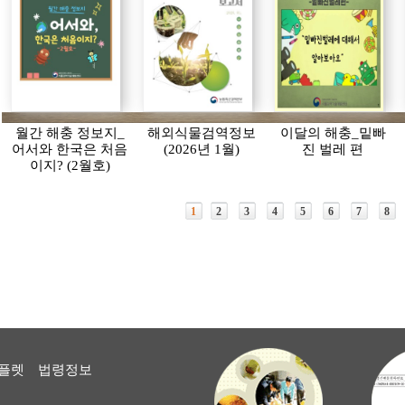
월간 해충 정보지_
해외식물검역정보
이달의 해충_밑빠
어서와 한국은 처음
(2026년 1월)
진 벌레 편
이지? (2월호)
1
2
3
4
5
6
7
8
플렛
법령정보