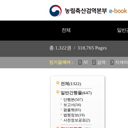
전체
일반
총
1,322
권 /
318,765
Pages
1
AI
2
3
인기검색어 :
검역
지색마
11
2025
12
중독성 식물
20
수의과학검역원
전체
(1322)
일반간행물
(647)
단행본
(507)
보고서
(34)
팜플렛
(85)
법령정보
(19)
사전정보공표
(2)