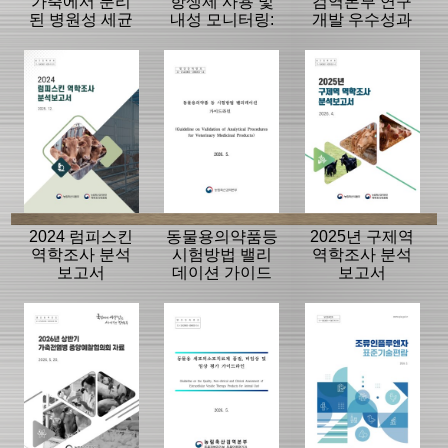
가축에서 분리
항생제 사용 및
검역본부 연구
된 병원성 세균
내성 모니터링:
개발 우수성과
의 항생제 내성
동물, 축산물
15선
모니터링 결과
2024 럼피스킨
동물용의약품등
2025년 구제역
역학조사 분석
시험방법 밸리
역학조사 분석
보고서
데이션 가이드
보고서
라인