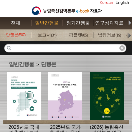
Korean
English
전체
일반간행물
정기간행물
연구성과자료
수
단행본
보고서
팜플렛
법령정보
사
(507)
(34)
(85)
(19)
일반간행물
단행본
>
2025년도 국내
2025년도 국가
(2026) 농림축산