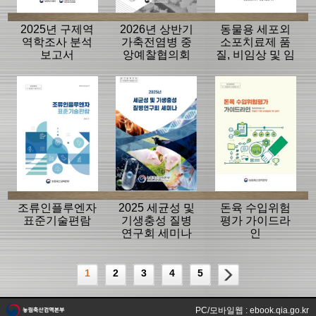
2025년 구제역
2026년 상반기
동물용 세포외
역학조사 분석
가축전염병 중
소포치료제 품
보고서
앙예찰협의회
질, 비임상 및 임
자료
상평가 가이드
라인
조류인플루엔자
2025 세균성 및
돈육 수입위험
표준기술편람
기생충성 질병
평가 가이드라
연구회 세미나
인
1
2
3
4
5
PC/모바일웹 : ebook.qia.go.kr