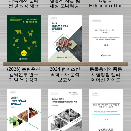
가축에서 분리
항생제 사용 및
Digital
된 병원성 세균
내성 모니터링:
Exhibition of the
의 항생제 내성
동물, 축산물
History of the
모니터링 결과
APQA
(2026) 농림축산
2024 럼피스킨
동물용의약품등
검역본부 연구
역학조사 분석
시험방법 밸리
개발 우수성과
보고서
데이션 가이드
15선
라인