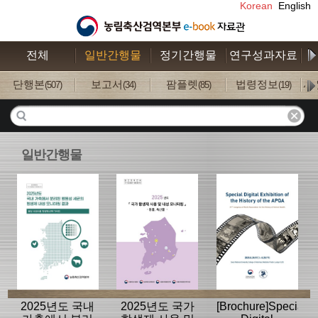
Korean
English
전체
일반간행물
정기간행물
연구성과자료
수
단행본
보고서
팜플렛
법령정보
사
(507)
(34)
(85)
(19)
일반간행물
2025년도 국내
2025년도 국가
[Brochure]Special