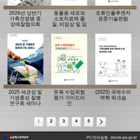
2026년 상반기
동물용 세포외
조류인플루엔자
가축전염병 중
소포치료제 품
표준기술편람
앙예찰협의회
질, 비임상 및 임
자료
상평가 가이드
라인
2025 세균성 및
돈육 수입위험
(2025) 국제수의
기생충성 질병
평가 가이드라
역학 워크숍
연구회 세미나
인
1
2
3
4
5
PC/모바일웹 : ebook.qia.go.kr