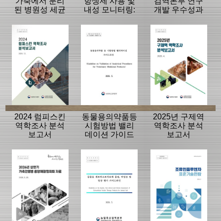
가축에서 분리
항생제 사용 및
검역본부 연구
된 병원성 세균
내성 모니터링:
개발 우수성과
의 항생제 내성
동물, 축산물
15선
모니터링 결과
2024 럼피스킨
동물용의약품등
2025년 구제역
역학조사 분석
시험방법 밸리
역학조사 분석
보고서
데이션 가이드
보고서
라인