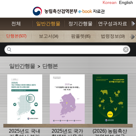
Korean
English
전체
일반간행물
정기간행물
연구성과자료
수
단행본
보고서
팜플렛
법령정보
사
(507)
(34)
(85)
(19)
일반간행물
단행본
>
2025년도 국내
2025년도 국가
(2026) 농림축산