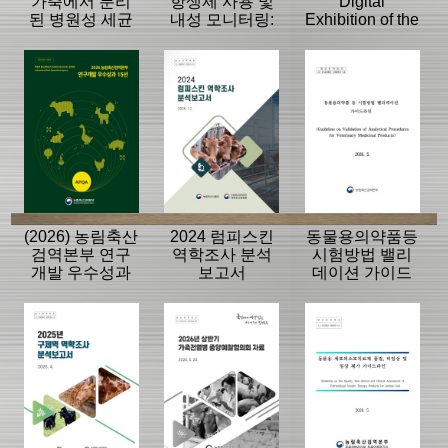
가축에서 분리
항생제 사용 및
Digital
된 병원성 세균
내성 모니터링:
Exhibition of the
의 항생제 내성
동물, 축산물
History of the
모니터링 결과
APQA
(2026) 농림축산
2024 럼피스킨
동물용의약품등
검역본부 연구
역학조사 분석
시험방법 밸리
개발 우수성과
보고서
데이션 가이드
15선
라인