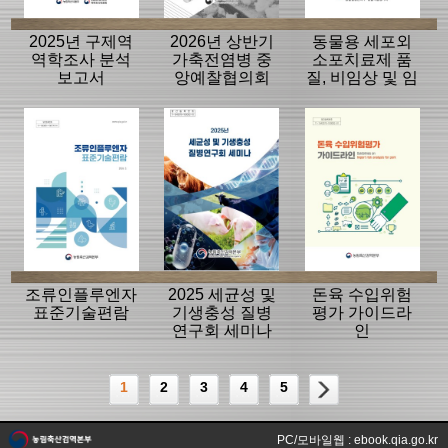
2025년 구제역
2026년 상반기
동물용 세포외
역학조사 분석
가축전염병 중
소포치료제 품
보고서
앙예찰협의회
질, 비임상 및 임
자료
상평가 가이드
라인
조류인플루엔자
2025 세균성 및
돈육 수입위험
표준기술편람
기생충성 질병
평가 가이드라
연구회 세미나
인
1
2
3
4
5
PC/모바일웹 : ebook.qia.go.kr