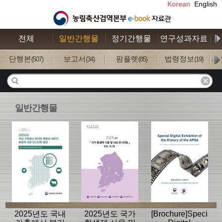
Korean
English
전체
일반간행물
정기간행물
연구성과자료
수
단행본
보고서
팜플렛
법령정보
사
(507)
(34)
(85)
(19)
일반간행물
2025년도 국내
2025년도 국가
[Brochure]Special