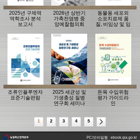
2025년 구제역
2026년 상반기
동물용 세포외
역학조사 분석
가축전염병 중
소포치료제 품
보고서
앙예찰협의회
질, 비임상 및 임
자료
상평가 가이드
라인
조류인플루엔자
2025 세균성 및
돈육 수입위험
표준기술편람
기생충성 질병
평가 가이드라
연구회 세미나
인
1
2
3
4
5
PC/모바일웹 : ebook.qia.go.kr