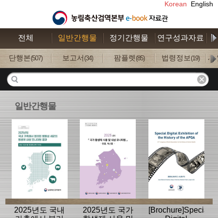
Korean
English
전체
일반간행물
정기간행물
연구성과자료
수
단행본
보고서
팜플렛
법령정보
사
(507)
(34)
(85)
(19)
일반간행물
2025년도 국내
2025년도 국가
[Brochure]Special