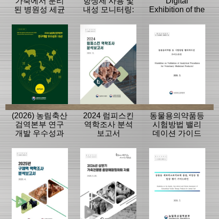
가축에서 분리
항생제 사용 및
Digital
된 병원성 세균
내성 모니터링:
Exhibition of the
의 항생제 내성
동물, 축산물
History of the
모니터링 결과
APQA
(2026) 농림축산
2024 럼피스킨
동물용의약품등
검역본부 연구
역학조사 분석
시험방법 밸리
개발 우수성과
보고서
데이션 가이드
15선
라인