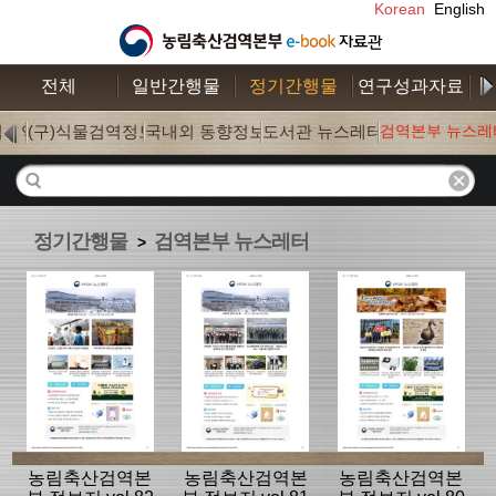
Korean
English
전체
일반간행물
정기간행물
연구성과자료
수
학검역
(구)식물검역정보
국내외 동향정보
도서관 뉴스레터
검역본부 뉴스레
(0)
(0)
(177)
(18)
정기간행물
검역본부 뉴스레터
>
농림축산검역본
농림축산검역본
농림축산검역본