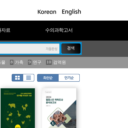
과자료
수의과학고서
8
9
10
동물
가축
연구
검역원
18
2023
19
연보
농림수산