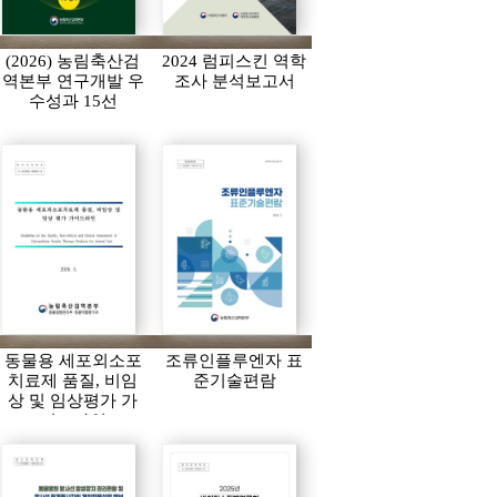
(2026) 농림축산검
2024 럼피스킨 역학
역본부 연구개발 우
조사 분석보고서
수성과 15선
동물용 세포외소포
조류인플루엔자 표
치료제 품질, 비임
준기술편람
상 및 임상평가 가
이드라인