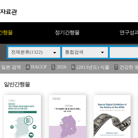
간행물
정기간행물
연구성
전체분류(1322)
통합검색
4
HACCP
5
2026
6
7
 일본 검역
(2013년도) 식물
건강한 
13
14
15
16
17
 도감
媛 異
(2013년도) 식
구제역
관리
일반간행물