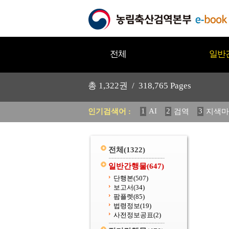
전체
일반
총
1,322
권 /
318,765
Pages
1
AI
2
3
인기검색어 :
검역
지색마
11
2025
12
중독성 식물
20
수의과학검역원
전체
(1322)
일반간행물
(647)
단행본
(507)
보고서
(34)
팜플렛
(85)
법령정보
(19)
사전정보공표
(2)