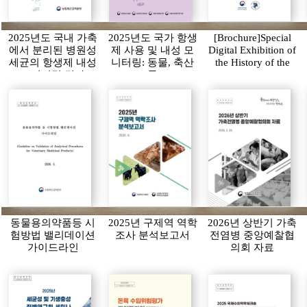
2025년도 국내 가축
2025년도 국가 항생
[Brochure]Special
에서 분리된 병원성
제 사용 및 내성 모
Digital Exhibition of
세균의 항생제 내성
니터링: 동물, 축산
the History of the
모니터링 결과
물
APQA
동물용의약품등 시
2025년 구제역 역학
2026년 상반기 가축
험방법 밸리데이션
조사 분석보고서
전염병 중앙예찰협
가이드라인
의회 자료