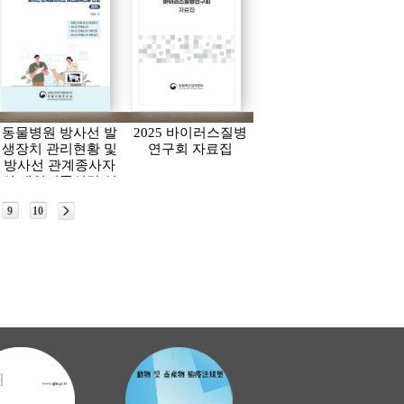
동물병원 방사선 발
2025 바이러스질병
생장치 관리현황 및
연구회 자료집
방사선 관계종사자
의 개인피폭선량 연
보(2024)
9
10