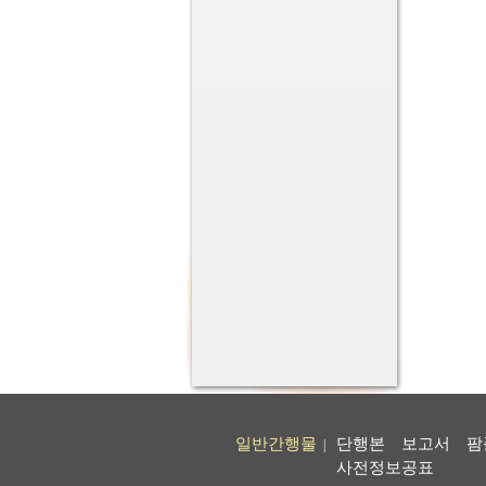
일반간행물
단행본
보고서
팜
|
사전정보공표