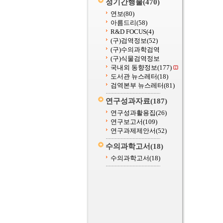
정기간행물
(470)
연보
(80)
아름드리
(58)
R&D FOCUS
(4)
(구)검역정보
(52)
(구)수의과학검역
(구)식물검역정보
국내외 동향정보
(177)
도서관 뉴스레터
(18)
검역본부 뉴스레터
(81)
연구성과자료
(187)
연구성과활용집
(26)
연구보고서
(109)
연구과제제안서
(52)
수의과학고서
(18)
수의과학고서
(18)