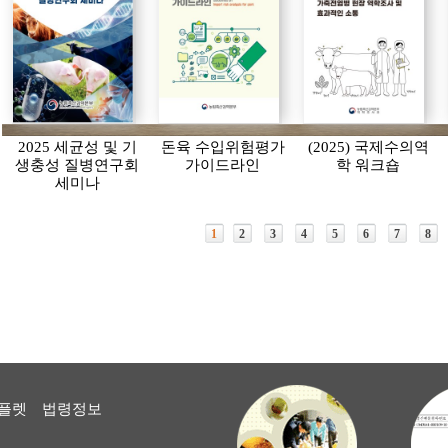
2025 세균성 및 기
돈육 수입위험평가
(2025) 국제수의역
생충성 질병연구회
가이드라인
학 워크숍
세미나
1
2
3
4
5
6
7
8
플렛
법령정보