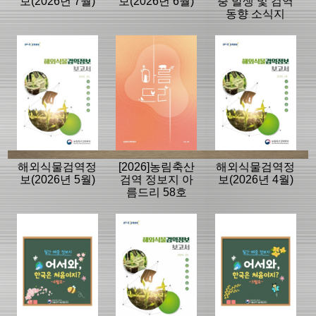
보(2026년 7월)
보(2026년 6월)
충 발생 및 검역
동향 소식지
해외식물검역정
[2026]농림축산
해외식물검역정
보(2026년 5월)
검역 정보지 아
보(2026년 4월)
름드리 58호