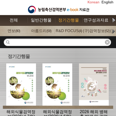
Korean
English
전체
일반간행물
정기간행물
연구성과자료
수
연보
아름드리
R&D FOCUS
(구)검역정보
(
(80)
(58)
(4)
(52)
정기간행물
해외식물검역정
해외식물검역정
2026 해외 병해