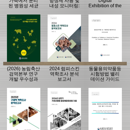
가축에서 분리
항생제 사용 및
Digital
된 병원성 세균
내성 모니터링:
Exhibition of the
의 항생제 내성
동물, 축산물
History of the
모니터링 결과
APQA
(2026) 농림축산
2024 럼피스킨
동물용의약품등
검역본부 연구
역학조사 분석
시험방법 밸리
개발 우수성과
보고서
데이션 가이드
15선
라인