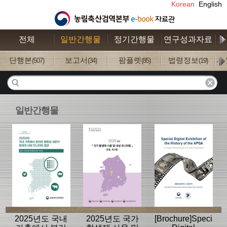
Korean
English
전체
일반간행물
정기간행물
연구성과자료
수
단행본
보고서
팜플렛
법령정보
사
(507)
(34)
(85)
(19)
일반간행물
2025년도 국내
2025년도 국가
[Brochure]Special