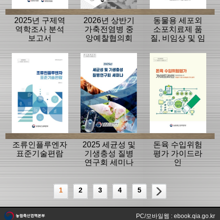
2025년 구제역
2026년 상반기
동물용 세포외
역학조사 분석
가축전염병 중
소포치료제 품
보고서
앙예찰협의회
질, 비임상 및 임
자료
상평가 가이드
라인
조류인플루엔자
2025 세균성 및
돈육 수입위험
표준기술편람
기생충성 질병
평가 가이드라
연구회 세미나
인
1
2
3
4
5
PC/모바일웹 : ebook.qia.go.kr